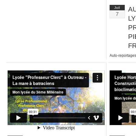
A
Juil
7
L
P
P
F
Auto-reportages
Professionnel P
Ternoise.