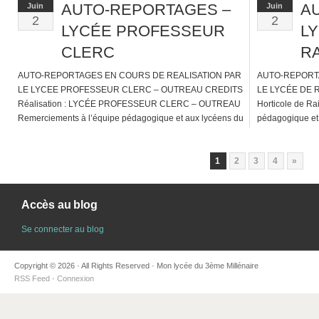
AUTO-REPORTAGES –
A
Juin
Juin
2
2
LYCÉE PROFESSEUR
L
CLERC
R
AUTO-REPORTAGES EN COURS DE REALISATION PAR
AUTO-REPORT
LE LYCEE PROFESSEUR CLERC – OUTREAU CREDITS
LE LYCÉE DE R
Réalisation : LYCÉE PROFESSEUR CLERC – OUTREAU
Horticole de Ra
Remerciements à l’équipe pédagogique et aux lycéens du
pédagogique et
lycée Professeur Clerc pour leur active participation à ce
leur active parti
projet collectif.
1
2
3
4
»
Accès au blog
Se connecter au blog
Copyright © 2026 · All Rights Reserved · Mon lycée du 3ème Millénaire
RSS Feed
·
Connexion