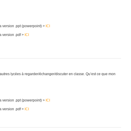
a version .ppt (powerpoint) >
ICI
a version .pdf >
ICI
autres lycées à regarder/échanger/discuter en classe. Qu’est ce que mon
a version .ppt (powerpoint) >
ICI
a version .pdf >
ICI