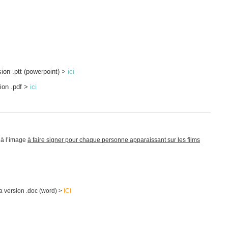
sion .ptt (powerpoint) >
ici
sion .pdf >
ici
 à l’image
à faire signer pour chaque personne apparaissant sur les films
a version .doc (word) >
ICI