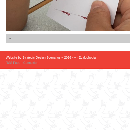
«
Website by Strategic Design Scenarios – 2026 · – · Evalophobia
RSS Feed
·
Connexion