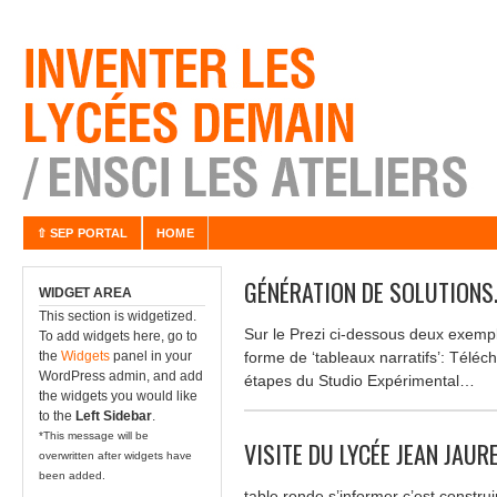
⇧ SEP PORTAL
HOME
GÉNÉRATION DE SOLUTIONS
WIDGET AREA
This section is widgetized.
Sur le Prezi ci-dessous deux exempl
To add widgets here, go to
the
Widgets
panel in your
forme de ‘tableaux narratifs’: Téléch
WordPress admin, and add
étapes du Studio Expérimental…
the widgets you would like
to the
Left Sidebar
.
*This message will be
VISITE DU LYCÉE JEAN JAU
overwritten after widgets have
been added.
table ronde s’informer c’est construi