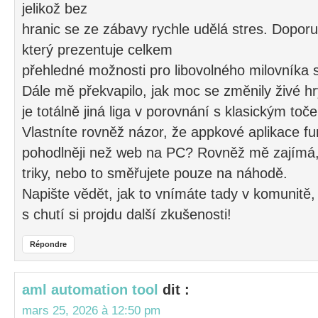
jelikož bez
hranic se ze zábavy rychle udělá stres. Doporu
který prezentuje celkem
přehledné možnosti pro libovolného milovníka 
Dále mě překvapilo, jak moc se změnily živé hry
je totálně jiná liga v porovnání s klasickým toč
Vlastníte rovněž názor, že appkové aplikace fu
pohodlněji než web na PC? Rovněž mě zajímá, l
triky, nebo to směřujete pouze na náhodě.
Napište vědět, jak to vnímáte tady v komunitě,
s chutí si projdu další zkušenosti!
Répondre
aml automation tool
dit :
mars 25, 2026 à 12:50 pm