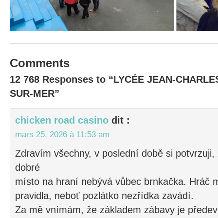
Comments
12 768 Responses to “LYCÉE JEAN-CHARL
SUR-MER”
chicken road casino
dit :
mars 25, 2026 à 11:53 am
Zdravím všechny, v poslední době si potvrzuji, 
dobré
místo na hraní nebývá vůbec brnkačka. Hráč m
pravidla, neboť pozlátko nezřídka zavádí.
Za mě vnímám, že základem zábavy je předev