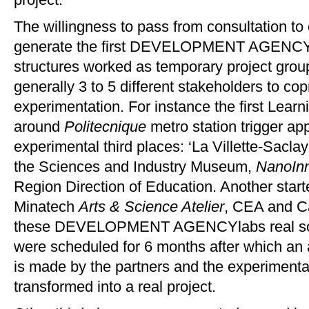
The willingness to pass from consultation t
generate the fi
rst DEVELOPMENT AGENCY
structures worked as temporary project grou
generally 3 to 5 different stakeholders to co
experimentation. For instance the first Learn
around
Politecniq
ue
me
tro station trigger ap
experimental third places: ‘La Villette-Saclay’
the Sciences and Industry Museu
m,
N
anoIn
Region Direction of Education. Another start
Minatech
Arts & Science Atelier
, CEA and Ca
these
DEVELOPMENT AGENCYla
bs real 
were scheduled for 6 months after which an 
is made by the partners and the experimenta
transformed into a real project.