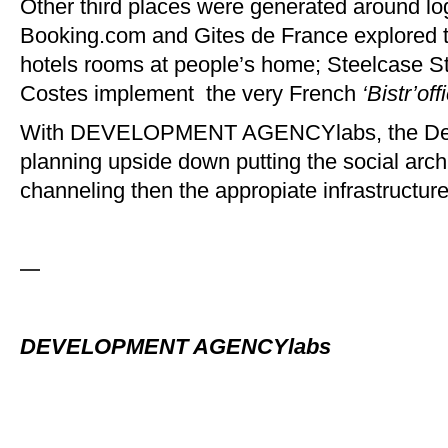
Other third places were generated around lo
Booking.com and Gites de France explored t
hotels rooms at people’s h
ome; St
eelcase St
Costes implement the very French
‘Bistr’off
With
DEVELOPMENT AGENCYla
bs, the
De
planning upside down putting the social archi
channeling then the appropiate infrastructur
—
DEVELOPMENT AGENCYlabs