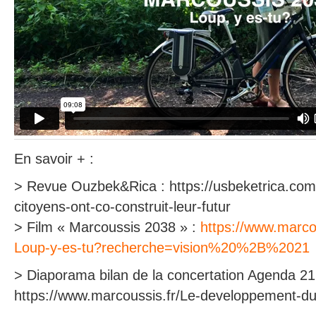
En savoir + :
> Revue Ouzbek&Rica : https://usbeketrica.com/f
citoyens-ont-co-construit-leur-futur
> Film « Marcoussis 2038 » :
https://www.marco
Loup-y-es-tu?recherche=vision%20%2B%2021
> Diaporama bilan de la concertation Agenda 21
https://www.marcoussis.fr/Le-developpement-du