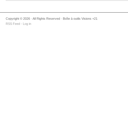
Copyright © 2026 · All Rights Reserved · Boîte à outils Visions +21
RSS Feed
·
Log in