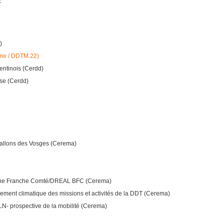
:
)
ne / DDTM 22)
ntinois (Cerdd)
se (Cerdd)
llons des Vosges (Cerema)
ogne Franche Comté/DREAL BFC (Cerema)
ment climatique des missions et activités de la DDT (Cerema)
- prospective de la mobilité (Cerema)