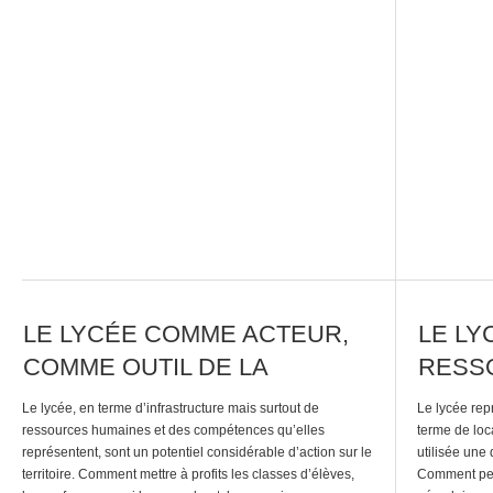
du numérique s’élaborent grâce à la participation de
avenir possib
tous… Comment collaborer facilement entre lycées
tangibles? C
distants? Comment […]
LE LYCÉE COMME ACTEUR,
LE L
COMME OUTIL DE LA
RESS
SOCIÉTÉ
MUTUA
Le lycée, en terme d’infrastructure mais surtout de
Le lycée rep
RÉSE
ressources humaines et des compétences qu’elles
terme de loc
représentent, sont un potentiel considérable d’action sur le
utilisée une
territoire. Comment mettre à profits les classes d’élèves,
Comment pen