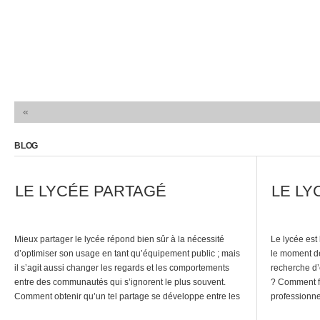
«
BLOG
LE LYCÉE PARTAGÉ
LE LY
Mieux partager le lycée répond bien sûr à la nécessité
Le lycée est
d’optimiser son usage en tant qu’équipement public ; mais
le moment de 
il s’agit aussi changer les regards et les comportements
recherche d
entre des communautés qui s’ignorent le plus souvent.
? Comment fa
Comment obtenir qu’un tel partage se développe entre les
professionne
habitants du lycée ? Comment organiser ce partage avec
le système d