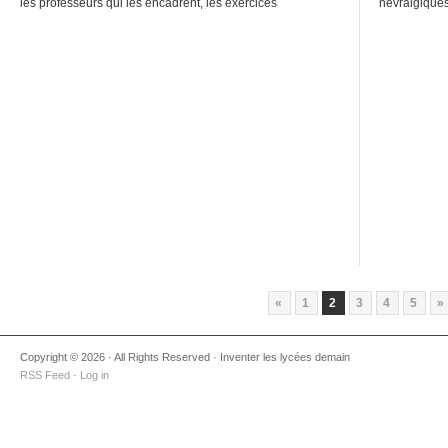
les professeurs qui les encadrent, les exercices
névralgiques
pédagogiques développés comme moyen d’action pour le
faire une res
développement local? Comment fournir du même coup
Comment cett
des contextes riches d’apprentissage […]
«
1
2
3
4
5
»
Copyright © 2026 · All Rights Reserved · Inventer les lycées demain
RSS Feed
·
Log in