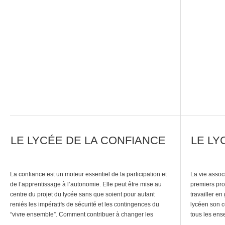
l’extérieur […]
pratiques pr
LE LYCÉE DE LA CONFIANCE
LE LY
La confiance est un moteur essentiel de la participation et
La vie assoc
de l’apprentissage à l’autonomie. Elle peut être mise au
premiers pro
centre du projet du lycée sans que soient pour autant
travailler en
reniés les impératifs de sécurité et les contingences du
lycéen son cœ
“vivre ensemble”. Comment contribuer à changer les
tous les en
regards entre les différents habitants du lycée ? (lycéens,
lycée organi