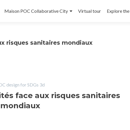
Maison POC Collaborative City
Virtual tour
Explore th
t
ux risques sanitaires mondiaux
C design for SDGs 3d
tés face aux risques sanitaires
mondiaux