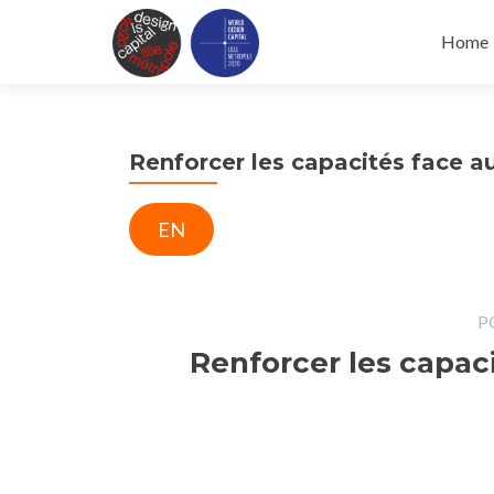
Skip
to
Home
conten
Renforcer les capacités face a
EN
PO
Renforcer les capaci