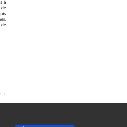
es à
r de
uis
nes,
 de
e
→