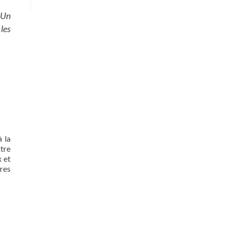
 Un
les
 la
ttre
x et
res