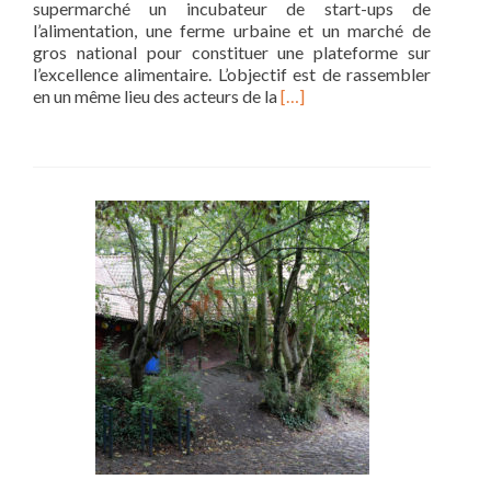
supermarché un incubateur de start-ups de
des
l’alimentation, une ferme urbaine et un marché de
liens
gros national pour constituer une plateforme sur
l’excellence alimentaire. L’objectif est de rassembler
Read
en un même lieu des acteurs de la
[…]
more
about
Supermarché
R&D