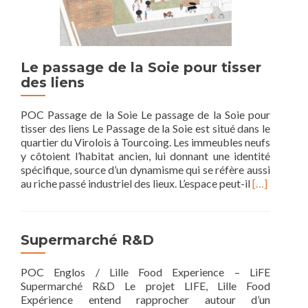
Le passage de la Soie pour tisser
des liens
POC Passage de la Soie Le passage de la Soie pour
tisser des liens Le Passage de la Soie est situé dans le
quartier du Virolois à Tourcoing. Les immeubles neufs
y côtoient l’habitat ancien, lui donnant une identité
spécifique, source d’un dynamisme qui se réfère aussi
Read
au riche passé industriel des lieux. L’espace peut-il
[…]
more
about
Le
passage
Supermarché R&D
de
la
POC Englos / Lille Food Experience – LiFE
Soie
Supermarché R&D Le projet LIFE, Lille Food
pour
Expérience entend rapprocher autour d’un
tisser