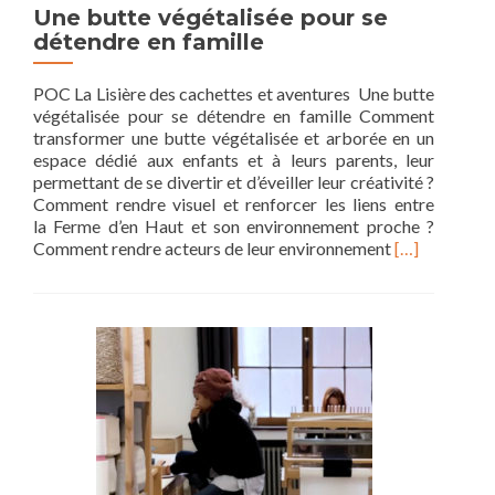
Une butte végétalisée pour se
détendre en famille
POC La Lisière des cachettes et aventures Une butte
végétalisée pour se détendre en famille Comment
transformer une butte végétalisée et arborée en un
espace dédié aux enfants et à leurs parents, leur
permettant de se divertir et d’éveiller leur créativité ?
Comment rendre visuel et renforcer les liens entre
la Ferme d’en Haut et son environnement proche ?
Read
Comment rendre acteurs de leur environnement
[…]
more
about
Une
butte
végétalisée
pour
se
détendre
en
famille