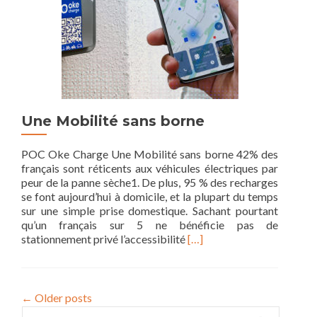
Une Mobilité sans borne
POC Oke Charge Une Mobilité sans borne 42% des
français sont réticents aux véhicules électriques par
peur de la panne sèche1. De plus, 95 % des recharges
se font aujourd’hui à domicile, et la plupart du temps
sur une simple prise domestique. Sachant pourtant
qu’un français sur 5 ne bénéficie pas de
Read
stationnement privé l’accessibilité
[…]
more
about
Une
Mobilité
←
Older posts
sans
Rechercher :