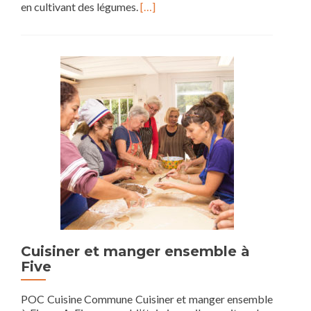
Read
en cultivant des légumes.
[…]
more
about
Insertion
par
le
maraîchage
Cuisiner et manger ensemble à
Five
POC Cuisine Commune Cuisiner et manger ensemble