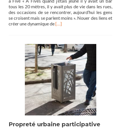
à Five « A Fives quand j’étais jeune il y avait un bar
tous les 20 mètres, il y avait plus de vie dans les rues,
des occasions de se rencontrer, aujourd’hui les gens
se croisent mais se parlent moins ». Nouer des liens et
Read
créer une dynamique de
[…]
more
about
Cuisiner
et
manger
ensemble
à
Five
Propreté urbaine participative