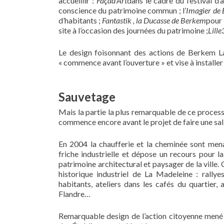
accueillir :
Façad’Art
dans le cadre du festival d’
conscience du patrimoine commun ; l’
Imagier de 
d’habitants ;
Fantastik , la Ducasse de Berkem
pour 
site à l’occasion des journées du patrimoine ;
Lill
Le design foisonnant des actions de Berkem La
« commence avant l’ouverture » et vise à install
Sauvetage
Mais la partie la plus remarquable de ce proces
commence encore avant le projet de faire une sall
En 2004 la chaufferie et la cheminée sont men
friche industrielle et dépose un recours pour l
patrimoine architectural et paysager de la ville. 
historique industriel de La Madeleine : rallyes
habitants, ateliers dans les cafés du quartier, 
Flandre…
Remarquable design de l’action citoyenne mené p