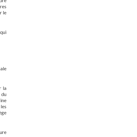
dre
ires
r le
qui
cale
 la
e du
oine
 les
lège
ture