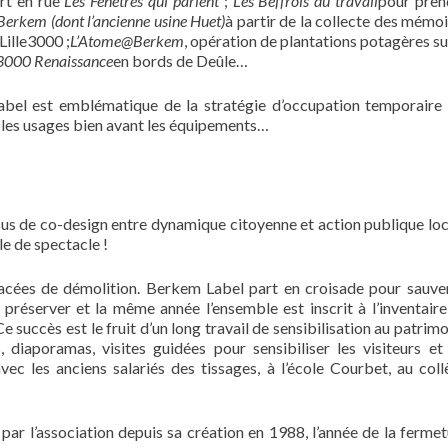
art en rue
Les Fenêtres qui parlent
;
Les Beffrois du travail
pour pren
Berkem (dont l’ancienne usine Huet)
à partir de la collecte des mémo
Lille3000 ;
L’
Atome@Berkem
, opération de plantations potagères su
e3000 Renaissance
en bords de Deûle…
bel est emblématique de la stratégie d’occupation temporaire 
er les usages bien avant les équipements…
sus de co-design entre dynamique citoyenne et action publique lo
e de spectacle !
acées de démolition. Berkem Label part en croisade pour sauver
a préserver et la même année l’ensemble est inscrit à l’inventair
Ce succès est le fruit d’un long travail de sensibilisation au patrim
, diaporamas, visites guidées pour sensibiliser les visiteurs et
avec les anciens salariés des tissages, à l’école Courbet, au col
ar l’association depuis sa création en 1988, l’année de la ferme