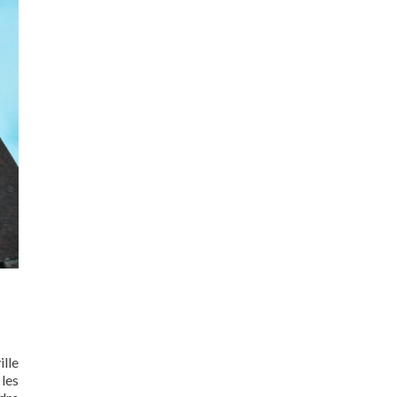
ille
les