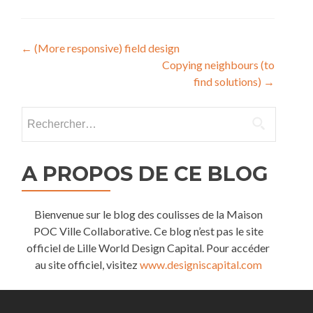
Navigation
←
(More responsive) field design
Copying neighbours (to
de
find solutions)
→
l’article
Rechercher :
A PROPOS DE CE BLOG
Bienvenue sur le blog des coulisses de la Maison
POC Ville Collaborative. Ce blog n’est pas le site
officiel de Lille World Design Capital. Pour accéder
au site officiel, visitez
www.designiscapital.com