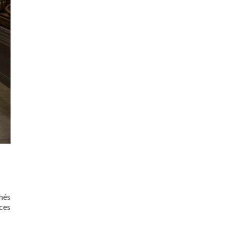
chés
ces