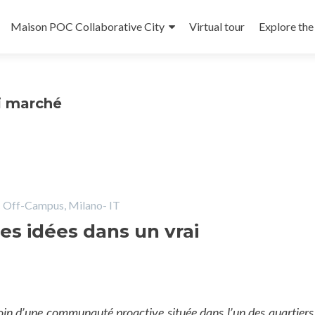
Maison POC Collaborative City
Virtual tour
Explore th
t
i marché
Off-Campus, Milano- IT
es idées dans un vrai
n d’une communauté proactive située dans l’un des quartiers 