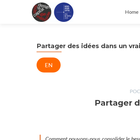
Skip
to
Home
conten
Partager des idées dans un vra
EN
POC 
Partager d
Comment pouvons-nous consolider le besoi