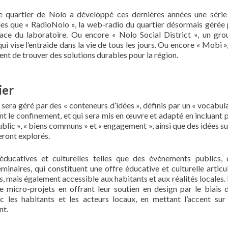
le quartier de Nolo a développé ces dernières années une série
elles que « RadioNolo », la web-radio du quartier désormais gérée
pace du laboratoire. Ou encore « Nolo Social District », un gro
 vise l’entraide dans la vie de tous les jours. Ou encore « Mobì »
ent de trouver des solutions durables pour la région.
ier
sera géré par des « conteneurs d’idées », définis par un « vocabul
nt le confinement, et qui sera mis en œuvre et adapté en incluant 
blic », « biens communs » et « engagement », ainsi que des idées su
 seront explorés.
ducatives et culturelles telles que des événements publics, 
inaires, qui constituent une offre éducative et culturelle articu
s, mais également accessible aux habitants et aux réalités locales.
e micro-projets en offrant leur soutien en design par le biais d
les habitants et les acteurs locaux, en mettant l’accent sur 
nt.