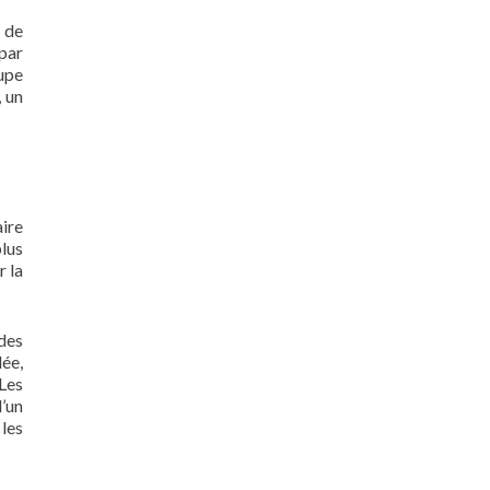
 de
 par
upe
, un
aire
plus
r la
des
lée,
 Les
’un
les