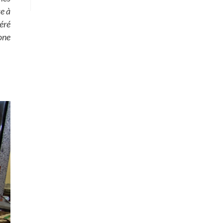
e à
géré
one