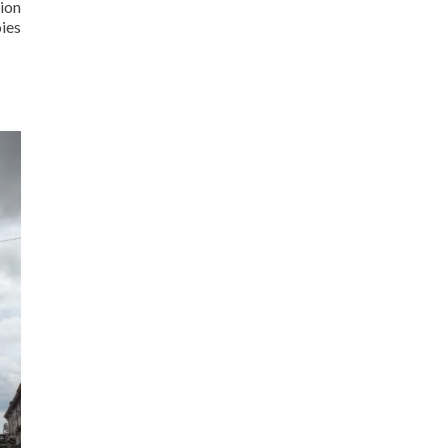
tion
ies