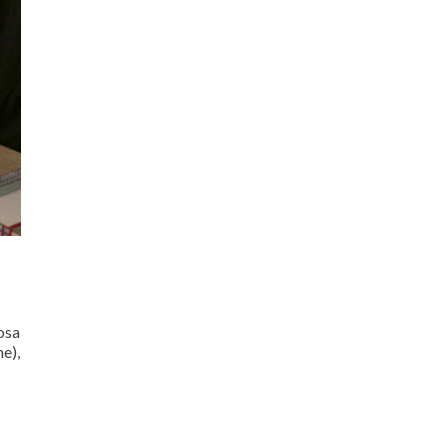
osa
e),