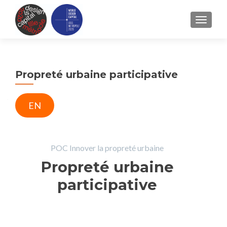
TOGGLE
Propreté urbaine participative
EN
POC Innover la propreté urbaine
Propreté urbaine
participative