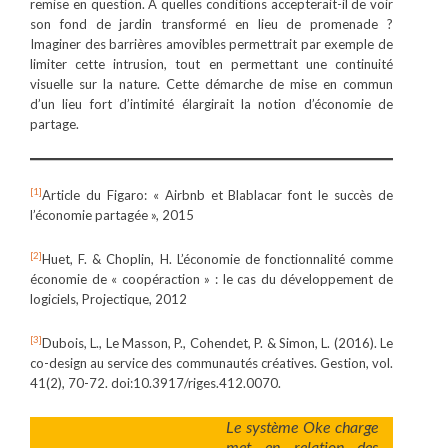
remise en question. A quelles conditions accepterait-il de voir
son fond de jardin transformé en lieu de promenade ?
Imaginer des barrières amovibles permettrait par exemple de
limiter cette intrusion, tout en permettant une continuité
visuelle sur la nature. Cette démarche de mise en commun
d’un lieu fort d’intimité élargirait la notion d’économie de
partage.
[1]
Article du Figaro: « Airbnb et Blablacar font le succès de
l’économie partagée », 2015
[2]
Huet, F. & Choplin, H. L’économie de fonctionnalité comme
économie de « coopéraction » : le cas du développement de
logiciels, Projectique, 2012
[3]
Dubois, L., Le Masson, P., Cohendet, P. & Simon, L. (2016). Le
co-design au service des communautés créatives. Gestion, vol.
41(2), 70-72. doi:10.3917/riges.412.0070.
Le système Oke charge
met en relation des