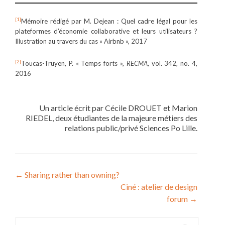
[1]
Mémoire rédigé par M. Dejean : Quel cadre légal pour les
plateformes d’économie collaborative et leurs utilisateurs ?
Illustration au travers du cas « Airbnb », 2017
[2]
Toucas-Truyen, P. « Temps forts »,
RECMA
, vol. 342, no. 4,
2016
Un article écrit par Cécile DROUET et Marion
RIEDEL, deux étudiantes de la majeure métiers des
relations public/privé Sciences Po Lille.
Navigation
←
Sharing rather than owning?
Ciné : atelier de design
de
forum
→
l’article
Rechercher :