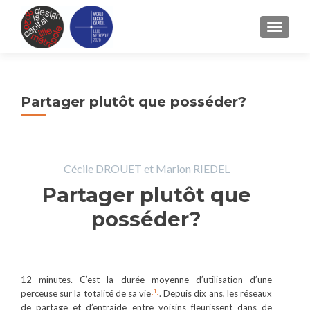
TOGGLE
Partager plutôt que posséder?
Cécile DROUET et Marion RIEDEL
Partager plutôt que
posséder?
12 minutes. C’est la durée moyenne d’utilisation d’une
[1]
perceuse sur la totalité de sa vie
. Depuis dix ans, les réseaux
de partage et d’entraide entre voisins fleurissent dans de