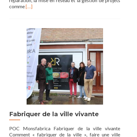
réparation, la mise en réseau et la gestion de projets
Read
comme
[…]
more
about
Un
fablab
social
et
digital
Fabriquer de la ville vivante
POC Monsfabrica Fabriquer de la ville vivante
Comment « fabriquer de la ville », faire une ville