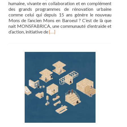
humaine, vivante en collaboration et en complément
des grands programmes de rénovation urbaine
comme celui qui depuis 15 ans génère le nouveau
Mons de l’ancien Mons en Baroeul ? C’est de là que
nait MONSFABRICA, une communauté d’entraide et
Read
d’action, initiative de
[…]
more
about
Fabriquer
de
la
ville
vivante