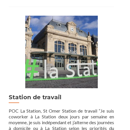
more
about
Économie
de
la
fonctionnalité
et
de
la
coopération
?
Station de travail
POC La Station, St Omer Station de travail “Je suis
coworker à La Station deux jours par semaine en
moyenne, je suis indépendant et j’alterne des journées
à domicile ou à La Station selon les priorités du