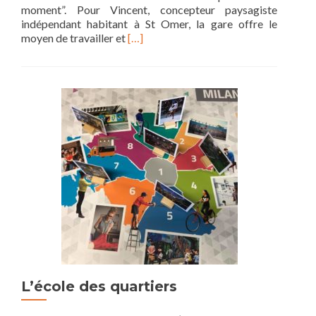
moment”. Pour Vincent, concepteur paysagiste
indépendant habitant à St Omer, la gare offre le
Read
moyen de travailler et
[…]
more
about
Station
de
travail
L’école des quartiers