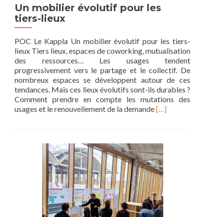
Un mobilier évolutif pour les
tiers-lieux
POC Le Kappla Un mobilier évolutif pour les tiers-
lieux Tiers lieux, espaces de coworking, mutualisation
des ressources… Les usages tendent
progressivement vers le partage et le collectif. De
nombreux espaces se développent autour de ces
tendances. Mais ces lieux évolutifs sont-ils durables ?
Comment prendre en compte les mutations des
Read
usages et le renouvellement de la demande
[…]
more
about
Un
mobilier
évolutif
pour
les
tiers-
lieux