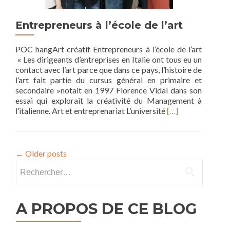
Entrepreneurs à l’école de l’art
POC hangArt créatif Entrepreneurs à l’école de l’art
« Les dirigeants d’entreprises en Italie ont tous eu un
contact avec l’art parce que dans ce pays, l’histoire de
l’art fait partie du cursus général en primaire et
secondaire »notait en 1997 Florence Vidal dans son
essai qui explorait la créativité du Management à
Read
l’italienne. Art et entreprenariat L’université
[…]
more
about
Entrepreneurs
à
←
Older posts
l’école
Rechercher :
de
l’art
A PROPOS DE CE BLOG