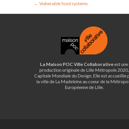
Navigation
←
Vulnerable food systems
de
l’article
La Maison POC Ville Collaborative
est une
production originale de Lille Métropole 2020,
Capitale Mondiale du Design. Elle est accueillie 
la ville de La Madeleine au coeur de la Métropo
Européenne de Lille.