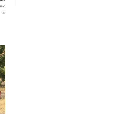
ale
èmes