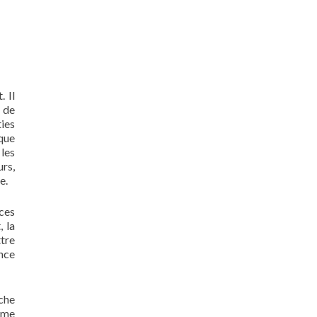
. Il
g de
ies
 que
les
urs,
re.
ces
, la
tre
ance
oche
erme