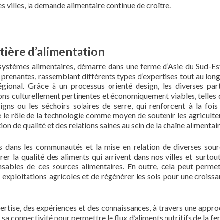
es villes, la demande alimentaire continue de croître.
tière d’alimentation
s systèmes alimentaires, démarre dans une ferme d’Asie du Sud-Est
s prenantes, rassemblant différents types d’expertises tout au lon
régional. Grâce à un processus orienté design, les diverses part
ions culturellement pertinentes et économiquement viables, telles
gns ou les séchoirs solaires de serre, qui renforcent à la fois 
e le rôle de la technologie comme moyen de soutenir les agriculte
n de qualité et des relations saines au sein de la chaîne alimentai
és dans les communautés et la mise en relation de diverses sour
er la qualité des aliments qui arrivent dans nos villes et, surtout
sables de ces sources alimentaires. En outre, cela peut permet
s exploitations agricoles et de régénérer les sols pour une croiss
pertise, des expériences et des connaissances, à travers une appr
t sa connectivité pour permettre le flux d’aliments nutritifs de la f