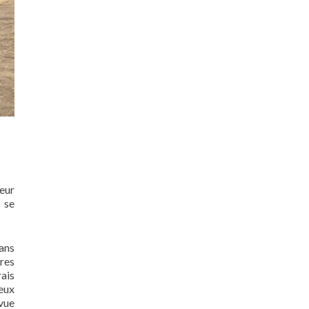
leur
 se
ans
res
rais
reux
vue