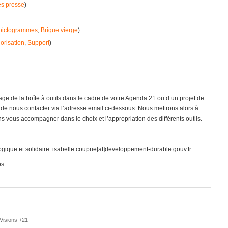
s presse
)
 pictogrammes
,
Brique vierge
)
iorisation
,
Support
)
sage de la boîte à outils dans le cadre de votre Agenda 21 ou d’un projet de
 de nous contacter via l’adresse email ci-dessous. Nous mettrons alors à
ns vous accompagner dans le choix et l’appropriation des différents outils.
logique et solidaire isabelle.couprie[at]developpement-durable.gouv.fr
os
 Visions +21