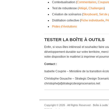
Contextualisation (
Commentaires
,
Coupure
Test de robustesse (
Allégé
,
Challenges
)
Création de scénarios (
Storyboard
,
Set de
Distillation collective (
Fiche individuelle
,
Pr
Pistes d’évolutions
TESTER LA BOÎTE À OUTILS
Enfin, si vous êtes intéressé et souhaitez faire u
développement durable sur votre territoire, merci
votre disposition le matériel à imprimer et pourro
Contact :
Isabelle Couprie – Ministère de la transition éco
Christophe Gouache – Strategic Design Scenari
christophe[at]strategicdesignscenarios.net
Copyright © 2026 · All Rights Reserved · Boîte à outils