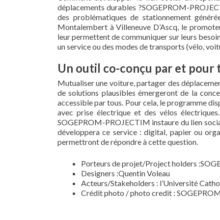
déplacements durables ?SOGEPROM-PROJECTIM e
des problématiques de stationnement générée
Montalembert à Villeneuve D’Ascq, le promoteur
leur permettent de communiquer sur leurs besoins 
un service ou des modes de transports (vélo, voitu
Un outil co-conçu par et pour 
Mutualiser une voiture, partager des déplacement
de solutions plausibles émergeront de la conce
accessible par tous. Pour cela, le programme di
avec prise électrique et des vélos électriques
SOGEPROM-PROJECTIM instaure du lien social ent
développera ce service : digital, papier ou org
permettront de répondre à cette question.
Porteurs de projet/Project holders 
Designers :Quentin Voleau
Acteurs/Stakeholders : l’Université Cathol
Crédit photo / photo credit : SOGEP