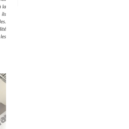
 la
ils
es.
ité
les