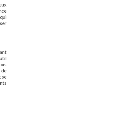
eux
nce
qui
iser
tant
til
oxs
 de
 se
ents