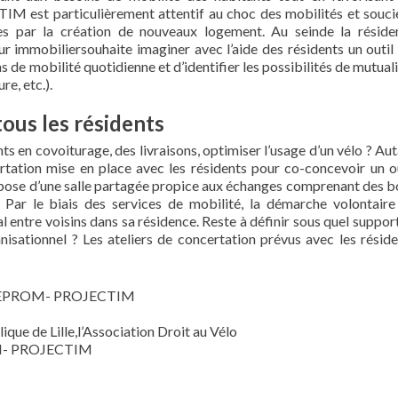
st particulièrement attentif au choc des mobilités et souci
s par la création de nouveaux logement. Au seinde la réside
 immobiliersouhaite imaginer avec l’aide des résidents un outil 
de mobilité quotidienne et d’identifier les possibilités de mutual
re, etc.).
tous les résidents
s en covoiturage, des livraisons, optimiser l’usage d’un vélo ? Au
rtation mise en place avec les résidents pour co-concevoir un ou
spose d’une salle partagée propice aux échanges comprenant des b
. Par le biais des services de mobilité, la démarche volontaire
re voisins dans sa résidence. Reste à définir sous quel support
anisationnel ? Les ateliers de concertation prévus avec les résid
:SOGEPROM- PROJECTIM
ique de Lille,l’Association Droit au Vélo
ROM- PROJECTIM