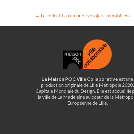
Navigation
←
Le collectif au cœur des projets immobiliers
de
l’article
La Maison POC Ville Collaborative
est une
production originale de Lille Métropole 2020,
Capitale Mondiale du Design. Elle est accueillie 
la ville de La Madeleine au coeur de la Métropo
Européenne de Lille.