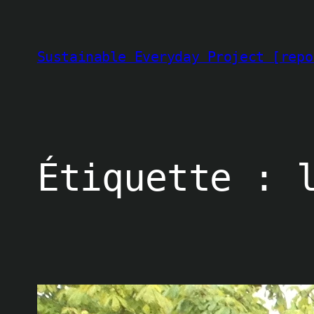
Aller
au
contenu
Sustainable Everyday Project [repo
Étiquette :