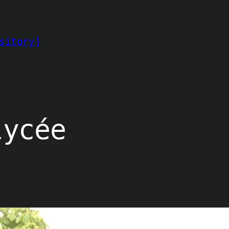
sitory]
lycée